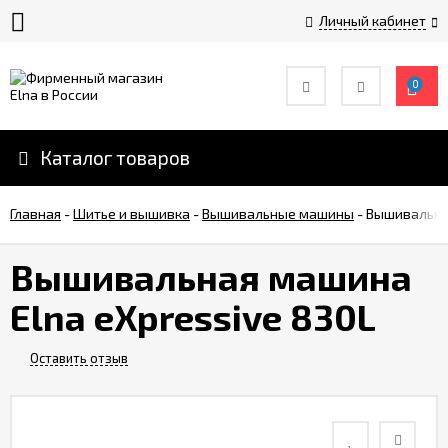
Личный кабинет
0
История
компании
Elna
Каталог товаров
Инструкции
Главная
по
-
Шитье и вышивка
-
Вышивальные машины
-
Вышивальная
эксплуатации
Вышивальная машина
Оплата
Elna eXpressive 830L
Доставка
Оставить отзыв
Контакты