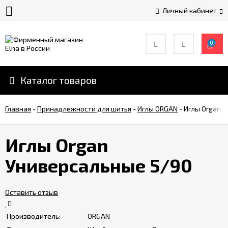
Личный кабинет
0
История
компании
Elna
Каталог товаров
Инструкции
Главная
по
-
Принадлежности для шитья
-
Иглы ORGAN
-
Иглы Organ 
эксплуатации
Иглы Organ
Оплата
Универсальные 5/90
Доставка
Оставить отзыв
Контакты
Производитель:
ORGAN