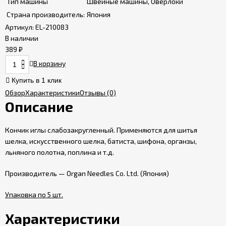
Тип машины
Швейные машины, Оверлоки
Страна производитель:
Япония
Сервисные
центры
Артикул:
EL-210083
В наличии
389
₽
Политика
В корзину
сайта
Купить в 1 клик
Обзор
Характеристики
Отзывы
(0)
Пользовательское
Описание
соглашение
Кончик иглы слабозакругленный. Применяются для шитья
шелка, искусственного шелка, батиста, шифона, органзы,
льняного полотна, поплина и т.д.
Производитель — Organ Needles Co. Ltd. (Япония)
Упаковка по 5 шт.
Характеристики