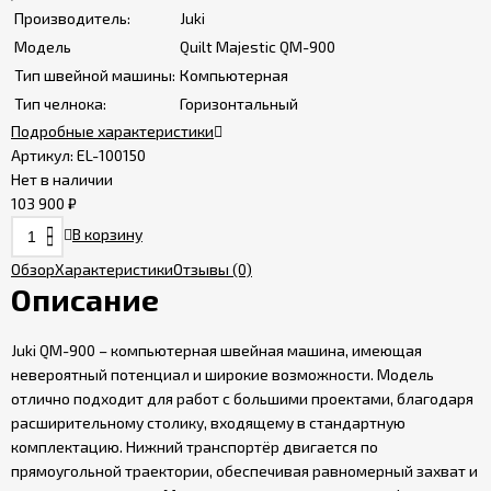
Производитель:
Juki
Сервисные
Модель
Quilt Majestic QM-900
центры
Тип швейной машины:
Компьютерная
Тип челнока:
Горизонтальный
Политика
Подробные характеристики
сайта
Артикул:
EL-100150
Нет в наличии
103 900
₽
Пользовательское
соглашение
В корзину
Обзор
Характеристики
Отзывы
(0)
Описание
Juki QM-900 – компьютерная швейная машина, имеющая
невероятный потенциал и широкие возможности. Модель
отлично подходит для работ с большими проектами, благодаря
расширительному столику, входящему в стандартную
комплектацию. Нижний транспортёр двигается по
прямоугольной траектории, обеспечивая равномерный захват и