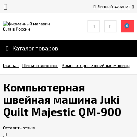
Личный кабинет
0
История
компании
Elna
Каталог товаров
Инструкции
Главная
по
-
Шитье и квилтинг
-
Компьютерные швейные машины
-
К
эксплуатации
Компьютерная
Оплата
швейная машина Juki
Quilt Majestic QM-900
Доставка
Контакты
Оставить отзыв