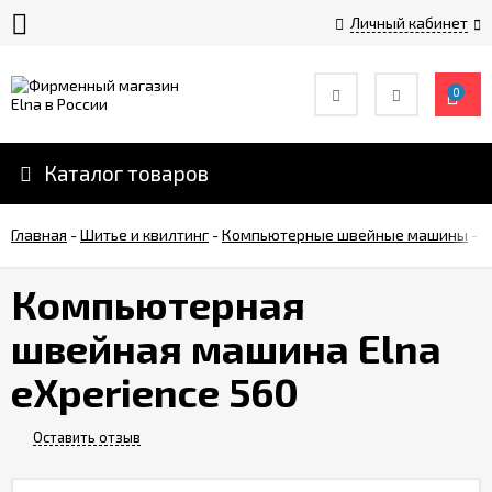
Личный кабинет
0
История
компании
Elna
Каталог товаров
Инструкции
Главная
по
-
Шитье и квилтинг
-
Компьютерные швейные машины
-
К
эксплуатации
Компьютерная
Оплата
швейная машина Elna
eXperience 560
Доставка
Оставить отзыв
Контакты