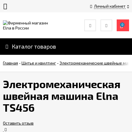
Личный кабинет
0
История
компании
Elna
Каталог товаров
Инструкции
Главная
по
-
Шитье и квилтинг
-
Электромеханические швейные ма
эксплуатации
Электромеханическая
Оплата
швейная машина Elna
TS456
Доставка
Контакты
Оставить отзыв