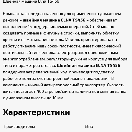
Швейная машина Elna TS456
Компактная, предназначенная для применения в домашнем
режиме –
швейная машина ELNA TS456
– обеспечивает
выполнение 15 поддерживаемых операций. С ней можно
создавать прямые и фигурные строчки, выполнять обметку
кромки и выматывание петель. Модель ориентирована на
работу с тканями невысокой плотности, имеет классический
вертикальный тип челнока, электропривод с экономичным
энергопотреблением, регуляторы-ручки на корпусе для выбора
типа и параметров стежка.
Швейная машина ELNA TS456
поддерживает реверсивный ход, производит подсветку
рабочего поля за счет встроенной лампы накаливания. В
комплекте – нижний четырехполосный транспортер. Скорость
шитья достигает 400 строчек/мин, в наличии подъемная лапка
с диапазоном высоты до 10 мм.
Характеристики
Производитель:
Elna