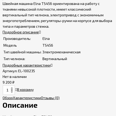
Швейная машина Elna TS456 ориентирована на работу с
Сервисные
тканями невысокой плотности, имеет классический
центры
вертикальный тип челнока, электропривод с экономичным
энергопотреблением, регуляторы-ручки на корпусе для выбора
типа и параметров стежка.
Политика
Подробное описание
сайта
Производитель:
Elna
Модель
TS456
Пользовательское
Тип швейной машины:
Электромеханическая
соглашение
Тип челнока:
Вертикальный
Подробные характеристики
Артикул:
EL-100235
Нет в наличии
9 200
₽
В корзину
Обзор
Характеристики
Отзывы
(0)
Описание